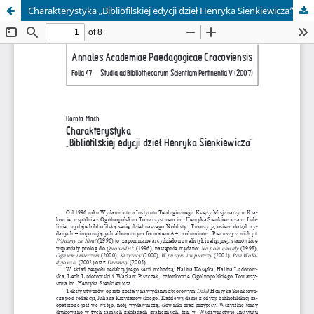
Charakterystyka „Bibliofilskiej edycji dzieł Henryka Sienkiewicza”