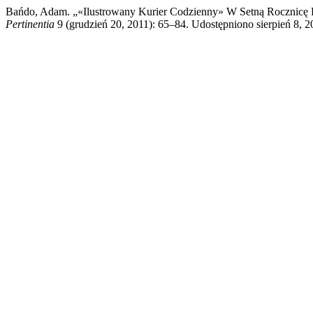
Bańdo, Adam. „«Ilustrowany Kurier Codzienny» W Setną Rocznicę Po
Pertinentia
9 (grudzień 20, 2011): 65–84. Udostępniono sierpień 8, 20