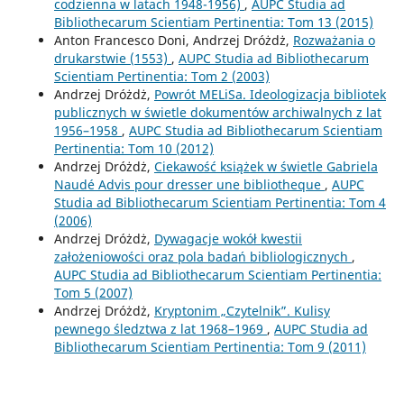
codzienna w latach 1948-1956)
,
AUPC Studia ad
Bibliothecarum Scientiam Pertinentia: Tom 13 (2015)
Anton Francesco Doni, Andrzej Dróżdż,
Rozważania o
drukarstwie (1553)
,
AUPC Studia ad Bibliothecarum
Scientiam Pertinentia: Tom 2 (2003)
Andrzej Dróżdż,
Powrót MELiSa. Ideologizacja bibliotek
publicznych w świetle dokumentów archiwalnych z lat
1956–1958
,
AUPC Studia ad Bibliothecarum Scientiam
Pertinentia: Tom 10 (2012)
Andrzej Dróżdż,
Ciekawość książek w świetle Gabriela
Naudé Advis pour dresser une bibliotheque
,
AUPC
Studia ad Bibliothecarum Scientiam Pertinentia: Tom 4
(2006)
Andrzej Dróżdż,
Dywagacje wokół kwestii
założeniowości oraz pola badań bibliologicznych
,
AUPC Studia ad Bibliothecarum Scientiam Pertinentia:
Tom 5 (2007)
Andrzej Dróżdż,
Kryptonim „Czytelnik”. Kulisy
pewnego śledztwa z lat 1968–1969
,
AUPC Studia ad
Bibliothecarum Scientiam Pertinentia: Tom 9 (2011)