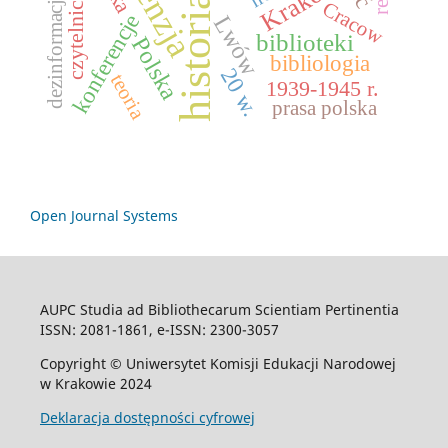
recenzja
czytelnictwo
Kraków
dezinformacja
historia
Cracow
konferencje
Lwów
biblioteki
Polska
bibliologia
20 w.
teoria
1939-1945 r.
prasa polska
Open Journal Systems
AUPC Studia ad Bibliothecarum Scientiam Pertinentia
ISSN: 2081-1861, e-ISSN: 2300-3057
Copyright © Uniwersytet Komisji Edukacji Narodowej
w Krakowie 2024
Deklaracja dostępności cyfrowej