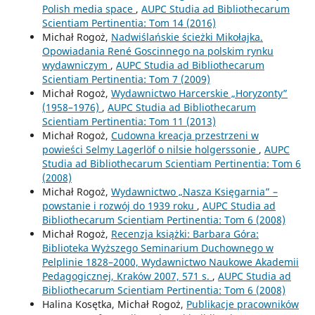
Polish media space
,
AUPC Studia ad Bibliothecarum
Scientiam Pertinentia: Tom 14 (2016)
Michał Rogoż,
Nadwiślańskie ścieżki Mikołajka.
Opowiadania René Goscinnego na polskim rynku
wydawniczym
,
AUPC Studia ad Bibliothecarum
Scientiam Pertinentia: Tom 7 (2009)
Michał Rogoż,
Wydawnictwo Harcerskie „Horyzonty”
(1958–1976)
,
AUPC Studia ad Bibliothecarum
Scientiam Pertinentia: Tom 11 (2013)
Michał Rogoż,
Cudowna kreacja przestrzeni w
powieści Selmy Lagerlöf o nilsie holgerssonie
,
AUPC
Studia ad Bibliothecarum Scientiam Pertinentia: Tom 6
(2008)
Michał Rogoż,
Wydawnictwo „Nasza Księgarnia” –
powstanie i rozwój do 1939 roku
,
AUPC Studia ad
Bibliothecarum Scientiam Pertinentia: Tom 6 (2008)
Michał Rogoż,
Recenzja książki: Barbara Góra:
Biblioteka Wyższego Seminarium Duchownego w
Pelplinie 1828–2000, Wydawnictwo Naukowe Akademii
Pedagogicznej, Kraków 2007, 571 s.
,
AUPC Studia ad
Bibliothecarum Scientiam Pertinentia: Tom 6 (2008)
Halina Kosętka, Michał Rogoż,
Publikacje pracowników