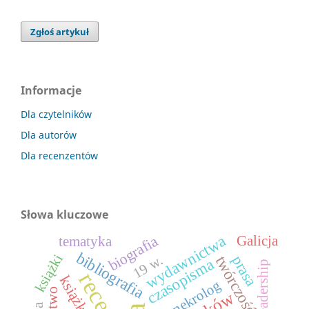
Zgłoś artykuł
Informacje
Dla czytelników
Dla autorów
Dla recenzentów
Słowa kluczowe
wydawnictwa
biografia
Galicja
tematyka
bibliografia
książki
19 w.
twórczość
prasa
czasopisma
readership
książka
nekrolog