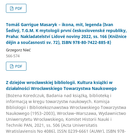
PDF
Tomáš Garrigue Masaryk – ikona, mit, legenda (Ivan
Šedivý, T.G.M. K mytologii první československé republiky,
Praha: Nakladatelství Lidové noviny 2022, ss. 166 (Knižnice
dějin a současnosti sv. 72), ISBN 978-80-7422-885-8)
Grzegorz Nieć
566-574
PDF
Z dziejów wrocławskiej bibliologii. Kultura książki w
działalności Wrocławskiego Towarzystwa Naukowego
(Bożena Koredczuk, Badania nad książką, biblioteką i
informacją w kręgu towarzystw naukowych. Komisja
Bibliologii i Bibliotekoznawstwa Wrocławskiego Towarzystwa
Naukowego (1953–2003), Wrocław–Warszawa, Wydawnictwo
Uniwersytetu Wrocławskiego, Komitet Historii Nauki i
Techniki PAN, 2021, ss. 506 (Acta Universitatis
Wratislaviensis No 4086), ISSN 0239-6661 (AUWr), ISBN 978-