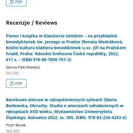
PDF
Recenzje / Reviews
Pismo i książka w klasztorze żeńskim – na przykładzie
benedyktynek św. Jerzego w Pradze (Renata Modráková,
Knižní kultura kláštera benediktinek u sv. Jiří na Pražském
hradě, Praha: Národní knihovna České republiky, 2022,
611 s. – ISBN 978-80-7050-751-3)
Iwona Pietrzkiewicz
553-561
PDF
Barokowe wiersze w rękopiśmiennych sylwach (Maria
Barłowska, Okruchy. Studia o wierszach odnalezionych w
rękopisach XVII wieku, Wydawnictwo Uniwersytetu
Śląskiego, Katowice 2022, ss. 385, ISBN: 978-83-226-4243-6)
Piotr Borek
562-565