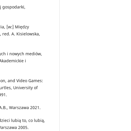
j gospodarki,
a, [w:] Między
 red. A. Kisielowska,
rych i nowych mediów,
 Akademickie i
sion, and Video Games:
tles, University of
991.
A.B., Warszawa 2021.
ieci lubią to, co lubią,
Warszawa 2005.