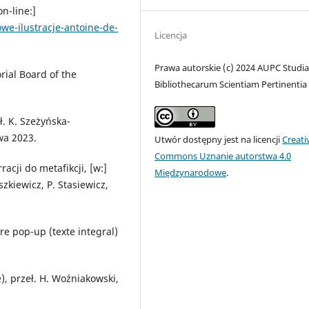
n-line:]
we-ilustracje-antoine-de-
Licencja
Prawa autorskie (c) 2024 AUPC Studia
rial Board of the
Bibliothecarum Scientiam Pertinentia
ł. K. Szeżyńska-
wa 2023.
Utwór dostępny jest na licencji
Creati
Commons Uznanie autorstwa 4.0
racji do metafikcji, [w:]
Międzynarodowe
.
szkiewicz, P. Stasiewicz,
vre pop-up (texte integral)
), przeł. H. Woźniakowski,