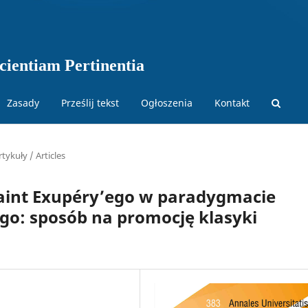
ientiam Pertinentia
Zasady
Prześlij tekst
Ogłoszenia
Kontakt
rtykuły / Articles
Saint Exupéry’ego w paradygmacie
o: sposób na promocję klasyki