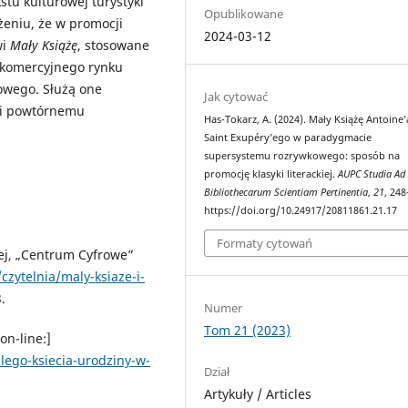
tu kulturowej turystyki
Opublikowane
ożeniu, że w promocji
2024-03-12
wi
Mały Książę
, stosowane
 komercyjnego rynku
owego. Służą one
Jak cytować
 i powtórnemu
Has-Tokarz, A. (2024). Mały Książę Antoine’
Saint Exupéry’ego w paradygmacie
supersystemu rozrywkowego: sposób na
promocję klasyki literackiej.
AUPC Studia Ad
Bibliothecarum Scientiam Pertinentia
,
21
, 248
https://doi.org/10.24917/20811861.21.17
Formaty cytowań
ej, „Centrum Cyfrowe”
czytelnia/maly-ksiaze-i-
.
Numer
Tom 21 (2023)
on-line:]
lego-ksiecia-urodziny-w-
Dział
Artykuły / Articles