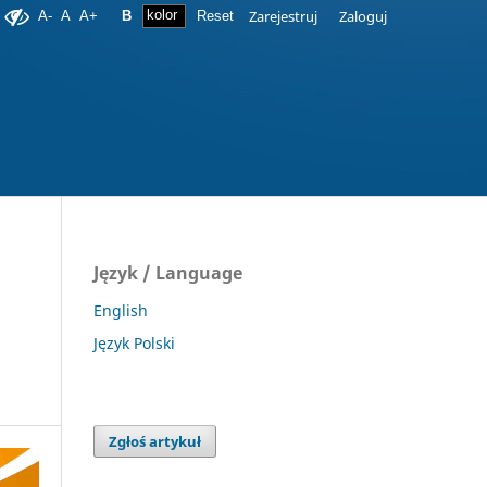
Zarejestruj
Zaloguj
A-
A
A+
B
Reset
Język / Language
English
Język Polski
Zgłoś artykuł