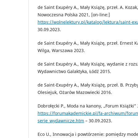
de Saint Exupéry A., Mały Książę, przeł. A. Koza
Nowoczesna Polska 2021, [on-line:]
https://wolnelektury.pl/katalog/lektura/saint-e
30.09.2023.
de Saint Exupéry A., Mały Książę, przeł. Ernest
Wilga, Warszawa 2023.
de Saint Exupéry A., Mały Książę, wydanie z rozs
Wydawnictwo Galaktyka, Łódź 2015.
de Saint-Exupéry A., Mały Książę, przeł. B. Prz
Olesiejuk, Ożarów Mazowiecki 2016.
Dobrołęcki P., Moda na kanony, „Forum Książki” 20
https://forumakademickie.pl/fa-archiwum/forum
serie_wydawnicze.htm
– 30.09.2023.
Eco U., Innowacja i powtórzenie: pomiędzy mode