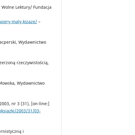
k, Wolne Lektury/ Fundacja
xupery-maly-ksiaze/
–
 Kacperski, Wydawnictwo
zerzoną rzeczywistością,
ybyłowska, Wydawnictwo
03, nr 3 (31), [on-line:]
ksiazki/2003/31/03-
rnistyczną i