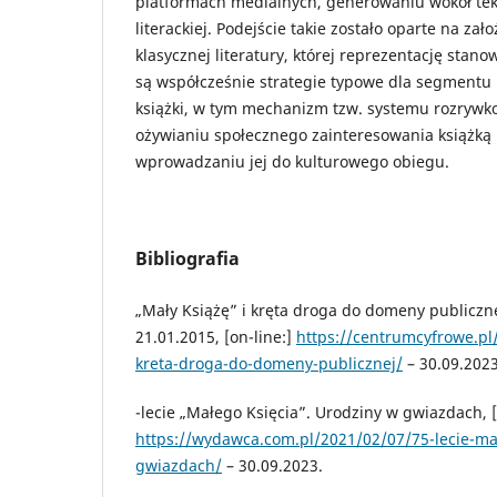
platformach medialnych, generowaniu wokół teks
literackiej. Podejście takie zostało oparte na zał
klasycznej literatury, której reprezentację stano
są współcześnie strategie typowe dla segmentu
książki, w tym mechanizm tzw. systemu rozrywk
ożywianiu społecznego zainteresowania książką
wprowadzaniu jej do kulturowego obiegu.
Bibliografia
„Mały Książę” i kręta droga do domeny publiczn
21.01.2015, [on-line:]
https://centrumcyfrowe.pl/
kreta-droga-do-domeny-publicznej/
– 30.09.2023
-lecie „Małego Księcia”. Urodziny w gwiazdach, [
https://wydawca.com.pl/2021/02/07/75-lecie-ma
gwiazdach/
– 30.09.2023.