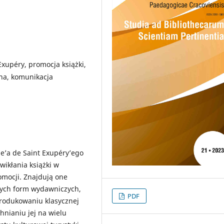
Exupéry, promocja książki,
na, komunikacja
e’a de Saint Exupéry’ego
wikłania książki w
omocji. Znajdują one
wych form wydawniczych,
PDF
eprodukowaniu klasycznej
nianiu jej na wielu