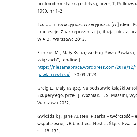
postmodernistyczną estetyką, przeł. T. Rutkowska
1990, nr 1–2.
Eco U., Innowacyjność w seryjności, [w:] idem, Po
inne eseje. Znak reprezentacja, iluzja, obraz, pr
W.A.B., Warszawa 2012.
Frenkiel M., Mały Książę według Pawła Pawlaka, „
książkach”, [on-line:]
https://niesamapraca.wordpress.com/2018/12/1
pawla-pawlaka/
– 30.09.2023.
Greig L., Mały Książę. Na podstawie książki Anto
Exupéry’ego, przeł. J. Woźniak, il. S. Massini, 
Warszawa 2022.
Gwioździk J., Jane Austen. Pisarka – twórczość –
współczesnej, „Bibliotheca Nostra. Śląski Kwarta
s. 118–135.