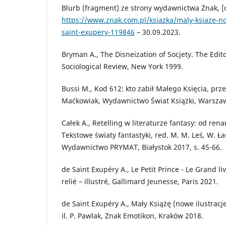
Blurb (fragment) ze strony wydawnictwa Znak, [o
https://www.znak.com.pl/ksiazka/maly-ksiaze-no
saint-exupery-119846
– 30.09.2023.
Bryman A., The Disneization of Socjety. The Edito
Sociological Review, New York 1999.
Bussi M., Kod 612: kto zabił Małego Księcia, prze
Maćkowiak, Wydawnictwo Świat Książki, Warsza
Całek A., Retelling w literaturze fantasy: od renar
Tekstowe światy fantastyki, red. M. M. Leś, W. Ła
Wydawnictwo PRYMAT, Białystok 2017, s. 45-66.
de Saint Exupéry A., Le Petit Prince - Le Grand li
relié – illustré, Gallimard Jeunesse, Paris 2021.
de Saint Exupéry A., Mały Książę (nowe ilustracje
il. P. Pawlak, Znak Emotikon, Kraków 2018.