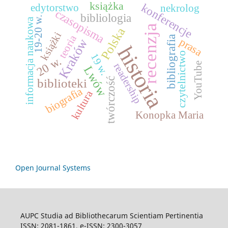
książka
konferencje
edytorstwo
nekrolog
czasopisma
bibliologia
19-20 w.
informacja naukowa
recenzja
Polska
książki
teoria
bibliografia
prasa
Kraków
historia
czytelnictwo
19 w.
20 w.
YouTube
readership
Lwów
twórczość
biblioteki
biografia
kultura
Konopka Maria
Open Journal Systems
AUPC Studia ad Bibliothecarum Scientiam Pertinentia
ISSN: 2081-1861, e-ISSN: 2300-3057