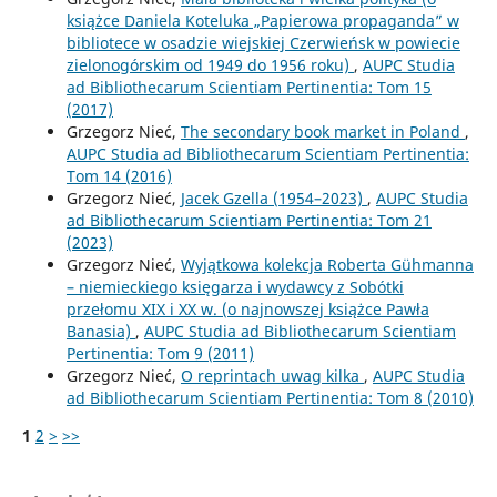
książce Daniela Koteluka „Papierowa propaganda” w
bibliotece w osadzie wiejskiej Czerwieńsk w powiecie
zielonogórskim od 1949 do 1956 roku)
,
AUPC Studia
ad Bibliothecarum Scientiam Pertinentia: Tom 15
(2017)
Grzegorz Nieć,
The secondary book market in Poland
,
AUPC Studia ad Bibliothecarum Scientiam Pertinentia:
Tom 14 (2016)
Grzegorz Nieć,
Jacek Gzella (1954–2023)
,
AUPC Studia
ad Bibliothecarum Scientiam Pertinentia: Tom 21
(2023)
Grzegorz Nieć,
Wyjątkowa kolekcja Roberta Gühmanna
– niemieckiego księgarza i wydawcy z Sobótki
przełomu XIX i XX w. (o najnowszej książce Pawła
Banasia)
,
AUPC Studia ad Bibliothecarum Scientiam
Pertinentia: Tom 9 (2011)
Grzegorz Nieć,
O reprintach uwag kilka
,
AUPC Studia
ad Bibliothecarum Scientiam Pertinentia: Tom 8 (2010)
1
2
>
>>