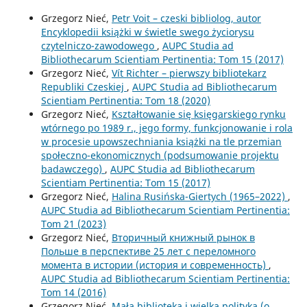
Grzegorz Nieć,
Petr Voit – czeski bibliolog, autor
Encyklopedii książki w świetle swego życiorysu
czytelniczo-zawodowego
,
AUPC Studia ad
Bibliothecarum Scientiam Pertinentia: Tom 15 (2017)
Grzegorz Nieć,
Vít Richter – pierwszy bibliotekarz
Republiki Czeskiej
,
AUPC Studia ad Bibliothecarum
Scientiam Pertinentia: Tom 18 (2020)
Grzegorz Nieć,
Kształtowanie się księgarskiego rynku
wtórnego po 1989 r., jego formy, funkcjonowanie i rola
w procesie upowszechniania książki na tle przemian
społeczno-ekonomicznych (podsumowanie projektu
badawczego)
,
AUPC Studia ad Bibliothecarum
Scientiam Pertinentia: Tom 15 (2017)
Grzegorz Nieć,
Halina Rusińska-Giertych (1965–2022)
,
AUPC Studia ad Bibliothecarum Scientiam Pertinentia:
Tom 21 (2023)
Grzegorz Nieć,
Вторичный книжный рынок в
Польше в перспективе 25 лет с переломного
момента в истории (история и современность)
,
AUPC Studia ad Bibliothecarum Scientiam Pertinentia:
Tom 14 (2016)
Grzegorz Nieć,
Mała biblioteka i wielka polityka (o