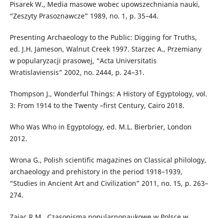
Pisarek W., Media masowe wobec upowszechniania nauki,
“Zeszyty Prasoznawcze” 1989, no. 1, p. 35–44.
Presenting Archaeology to the Public: Digging for Truths,
ed. J.H. Jameson, Walnut Creek 1997. Starzec A., Przemiany
w popularyzacji prasowej, “Acta Universitatis
Wratislaviensis” 2002, no. 2444, p. 24–31.
Thompson J., Wonderful Things: A History of Egyptology, vol.
3: From 1914 to the Twenty –first Century, Cairo 2018.
Who Was Who in Egyptology, ed. M.L. Bierbrier, London
2012.
Wrona G., Polish scientific magazines on Classical philology,
archaeology and prehistory in the period 1918–1939,
“Studies in Ancient Art and Civilization” 2011, no. 15, p. 263–
274.
Zając R.M., Czasopisma popularnonaukowe w Polsce w