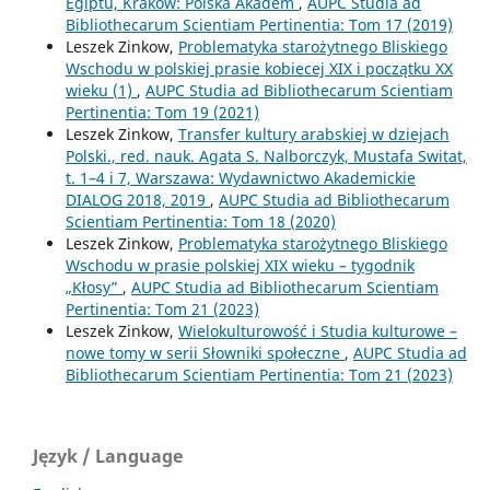
Egiptu, Kraków: Polska Akadem
,
AUPC Studia ad
Bibliothecarum Scientiam Pertinentia: Tom 17 (2019)
Leszek Zinkow,
Problematyka starożytnego Bliskiego
Wschodu w polskiej prasie kobiecej XIX i początku XX
wieku (1)
,
AUPC Studia ad Bibliothecarum Scientiam
Pertinentia: Tom 19 (2021)
Leszek Zinkow,
Transfer kultury arabskiej w dziejach
Polski., red. nauk. Agata S. Nalborczyk, Mustafa Switat,
t. 1–4 i 7, Warszawa: Wydawnictwo Akademickie
DIALOG 2018, 2019
,
AUPC Studia ad Bibliothecarum
Scientiam Pertinentia: Tom 18 (2020)
Leszek Zinkow,
Problematyka starożytnego Bliskiego
Wschodu w prasie polskiej XIX wieku – tygodnik
„Kłosy”
,
AUPC Studia ad Bibliothecarum Scientiam
Pertinentia: Tom 21 (2023)
Leszek Zinkow,
Wielokulturowość i Studia kulturowe –
nowe tomy w serii Słowniki społeczne
,
AUPC Studia ad
Bibliothecarum Scientiam Pertinentia: Tom 21 (2023)
Język / Language