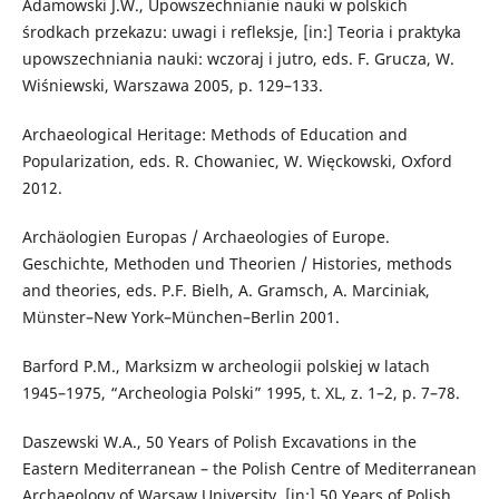
Adamowski J.W., Upowszechnianie nauki w polskich
środkach przekazu: uwagi i refleksje, [in:] Teoria i praktyka
upowszechniania nauki: wczoraj i jutro, eds. F. Grucza, W.
Wiśniewski, Warszawa 2005, p. 129–133.
Archaeological Heritage: Methods of Education and
Popularization, eds. R. Chowaniec, W. Więckowski, Oxford
2012.
Archäologien Europas / Archaeologies of Europe.
Geschichte, Methoden und Theorien / Histories, methods
and theories, eds. P.F. Bielh, A. Gramsch, A. Marciniak,
Münster–New York–München–Berlin 2001.
Barford P.M., Marksizm w archeologii polskiej w latach
1945–1975, “Archeologia Polski” 1995, t. XL, z. 1–2, p. 7–78.
Daszewski W.A., 50 Years of Polish Excavations in the
Eastern Mediterranean – the Polish Centre of Mediterranean
Archaeology of Warsaw University, [in:] 50 Years of Polish