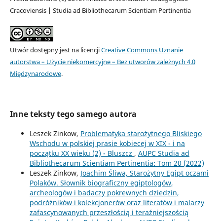
Cracoviensis | Studia ad Bibliothecarum Scientiam Pertinentia
Utwór dostępny jest na licencji
Creative Commons Uznanie
autorstwa – Użycie niekomercyjne – Bez utworów zależnych 4.0
Międzynarodowe
.
Inne teksty tego samego autora
Leszek Zinkow,
Problematyka starożytnego Bliskiego
Wschodu w polskiej prasie kobiecej w XIX - i na
początku XX wieku (2) - Bluszcz
,
AUPC Studia ad
Bibliothecarum Scientiam Pertinentia: Tom 20 (2022)
Leszek Zinkow,
Joachim Śliwa, Starożytny Egipt oczami
Polaków. Słownik biograficzny egiptologów,
archeologów i badaczy pokrewnych dziedzin,
podróżników i kolekcjonerów oraz literatów i malarzy
zafascynowanych przeszłością i teraźniejszością