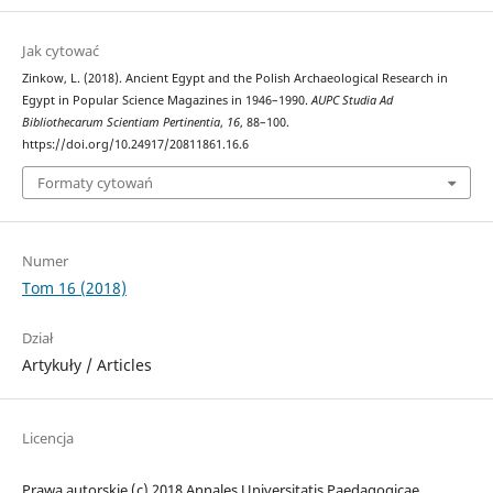
Jak cytować
Zinkow, L. (2018). Ancient Egypt and the Polish Archaeological Research in
Egypt in Popular Science Magazines in 1946–1990.
AUPC Studia Ad
Bibliothecarum Scientiam Pertinentia
,
16
, 88–100.
https://doi.org/10.24917/20811861.16.6
Formaty cytowań
Numer
Tom 16 (2018)
Dział
Artykuły / Articles
Licencja
Prawa autorskie (c) 2018 Annales Universitatis Paedagogicae