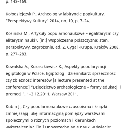
p. 143–169.
Kołodziejczyk P., Archeolog w labiryncie popkultury,
“Perspektywy Kultury” 2014, no. 10, p. 7–24.
Kosińska M., Artykuły popularnonaukowe – egalitaryzm czy
elitaryzm nauki?, [in:] Współczesna polszczyzna: stan,
perspektywy, zagrożenia, ed. Z. Cygal -Krupa, Kraków 2008,
p. 277–283.
Kowalska A., Kuraszkiewicz K., Aspekty popularyzacji
egiptologii w Polsce. Egiptolog i dziennikarz: sprzeczność
czy zbieżność interesów [a lecture presented at the
conference:] “Dziedzictwo archeologiczne – formy edukacji i
promocji”, 1–3.12.2011, Warsaw 2011.
Kubin J., Czy popularnonaukowe czasopisma i książki
zmniejszają lukę informacyjną pomiędzy warstwami
społecznymi o różnych poziomach i kierunkach
wykształcenia?, [in:] Upowszechnianie nauki w świecie: