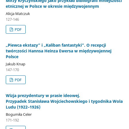
Mirzy Kryczyńskiego jako przykład bibliografii mniejszości
etnicznej w Polsce w okresie międzywojennym
Alicja Matczuk
127-146
PDF
„Piewca ekstazy” i „Kaliban fantastyki”. O recepcji
twórczości Hannsa Heinza Ewersa w międzywojennej
Polsce
Jakub Knap
147-170
PDF
Wizja prezydentury w prasie ideowej.
Przypadek Stanisława Wojciechowskiego i tygodnika Wola
Ludu (1922–1926)
Bogumiła Celer
171-192