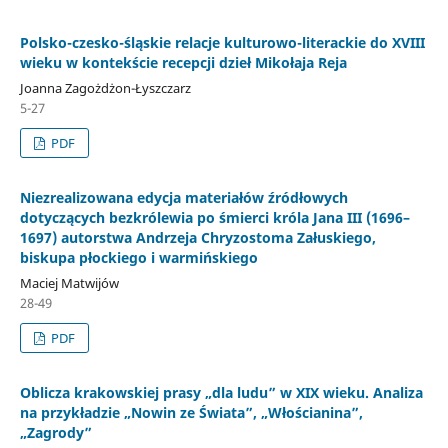
Polsko-czesko-śląskie relacje kulturowo-literackie do XVIII
wieku w kontekście recepcji dzieł Mikołaja Reja
Joanna Zagożdżon-Łyszczarz
5-27
PDF
Niezrealizowana edycja materiałów źródłowych
dotyczących bezkrólewia po śmierci króla Jana III (1696–
1697) autorstwa Andrzeja Chryzostoma Załuskiego,
biskupa płockiego i warmińskiego
Maciej Matwijów
28-49
PDF
Oblicza krakowskiej prasy „dla ludu” w XIX wieku. Analiza
na przykładzie „Nowin ze Świata”, „Włościanina”,
„Zagrody”